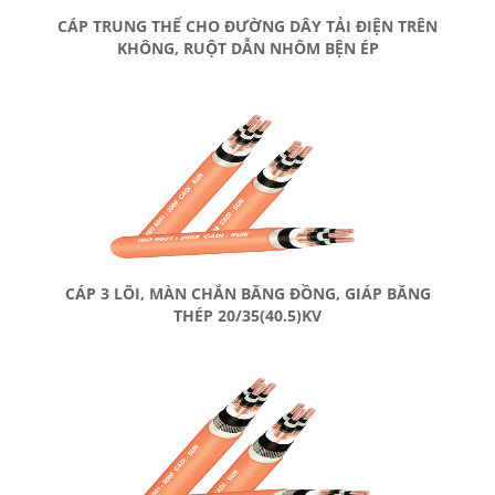
CÁP TRUNG THẾ CHO ĐƯỜNG DÂY TẢI ĐIỆN TRÊN
KHÔNG, RUỘT DẪN NHÔM BỆN ÉP
CÁP 3 LÕI, MÀN CHẮN BĂNG ĐỒNG, GIÁP BĂNG
THÉP 20/35(40.5)KV