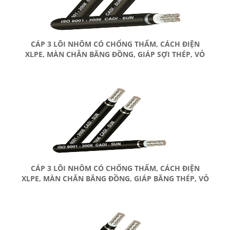
CÁP 3 LÕI NHÔM CÓ CHỐNG THẤM, CÁCH ĐIỆN
XLPE, MÀN CHẮN BĂNG ĐỒNG, GIÁP SỢI THÉP, VỎ
BỌC PVC
CÁP 3 LÕI NHÔM CÓ CHỐNG THẤM, CÁCH ĐIỆN
XLPE, MÀN CHẮN BĂNG ĐỒNG, GIÁP BĂNG THÉP, VỎ
BỌC PVC