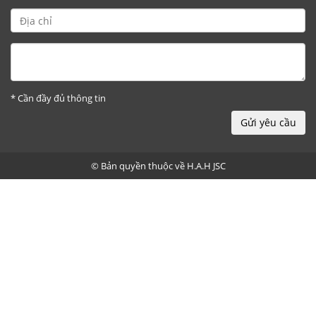
* Cần đầy đủ thông tin
Gửi yêu cầu
© Bản quyền thuộc về
H.A.H JSC