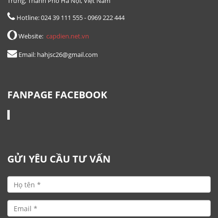
Trưng, Thành Phố Hà Nội, Việt Nam
Hotline: 024 39 111 555 - 0969 222 444
Website:
capdien.net.vn
Email: hahjsc26@gmail.com
FANPAGE FACEBOOK
GỬI YÊU CẦU TƯ VẤN