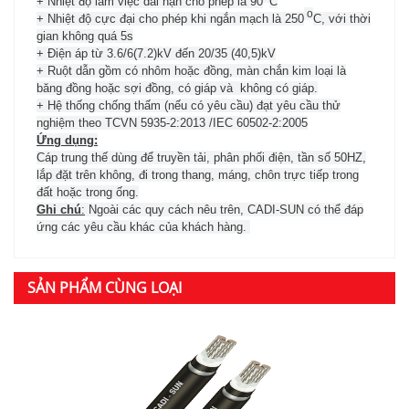
+ Nhiệt độ làm việc dài hạn cho phép là 90
C
o
+ Nhiệt độ cực đại cho phép khi ngắn mạch là 250
C, với thời
gian không quá 5s
+ Điện áp từ 3.6/6(7.2)kV đến 20/35 (40,5)kV
+ Ruột dẫn gồm có nhôm hoặc đồng, màn chắn kim loại là
băng đồng hoặc sợi đồng, có giáp và không có giáp.
+ Hệ thống chống thấm (nếu có yêu cầu) đạt yêu cầu thử
nghiệm theo TCVN 5935-2:2013 /IEC 60502-2:2005
Ứng dụng:
Cáp trung thế dùng để truyền tải, phân phối điện, tần số 50HZ,
lắp đặt trên không, đi trong thang, máng, chôn trực tiếp trong
đất hoặc trong ống.
Ghi chú
:
Ngoài các quy cách nêu trên, CADI-SUN có thể đáp
ứng các yêu cầu khác của khách hàng.
SẢN PHẨM CÙNG LOẠI