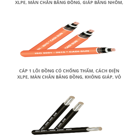
XLPE, MÀN CHẮN BĂNG ĐỒNG, GIÁP BĂNG NHÔM,
VỎ BỌC PVC
CÁP 1 LÕI ĐỒNG CÓ CHỐNG THẤM, CÁCH ĐIỆN
XLPE, MÀN CHẮN BĂNG ĐỒNG, KHÔNG GIÁP, VỎ
BỌC PVC