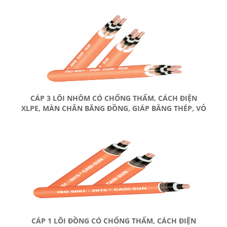
CÁP 3 LÕI NHÔM CÓ CHỐNG THẤM, CÁCH ĐIỆN
XLPE, MÀN CHẮN BĂNG ĐỒNG, GIÁP BĂNG THÉP, VỎ
BỌC PVC
CÁP 1 LÕI ĐỒNG CÓ CHỐNG THẤM, CÁCH ĐIỆN