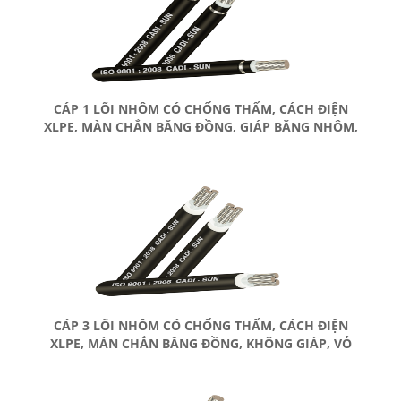
CÁP 1 LÕI NHÔM CÓ CHỐNG THẤM, CÁCH ĐIỆN
XLPE, MÀN CHẮN BĂNG ĐỒNG, GIÁP BĂNG NHÔM,
VỎ BỌC PVC
CÁP 3 LÕI NHÔM CÓ CHỐNG THẤM, CÁCH ĐIỆN
XLPE, MÀN CHẮN BĂNG ĐỒNG, KHÔNG GIÁP, VỎ
BỌC PVC