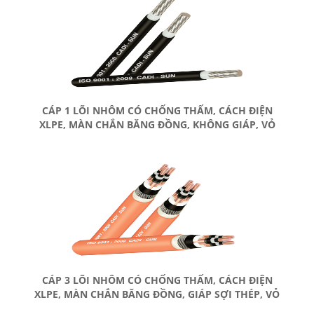
CÁP 1 LÕI NHÔM CÓ CHỐNG THẤM, CÁCH ĐIỆN
XLPE, MÀN CHẮN BĂNG ĐỒNG, KHÔNG GIÁP, VỎ
BỌC PVC
CÁP 3 LÕI NHÔM CÓ CHỐNG THẤM, CÁCH ĐIỆN
XLPE, MÀN CHẮN BĂNG ĐỒNG, GIÁP SỢI THÉP, VỎ
BỌC PVC