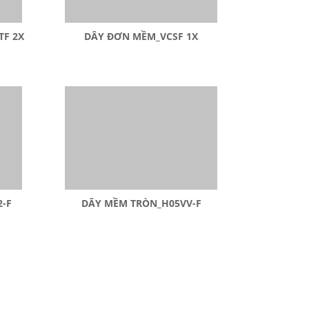
TF 2X
DÂY ĐƠN MỀM_VCSF 1X
-F
DÂY MỀM TRÒN_H05VV-F