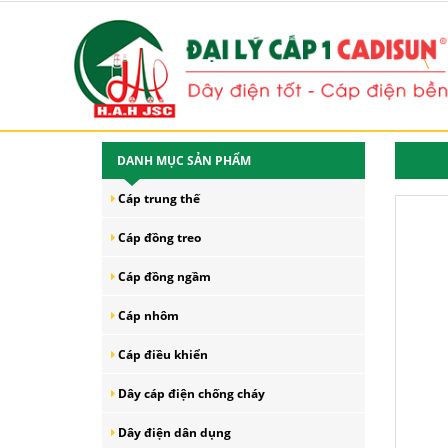
*
*
*
*
*
*
*
*
*
*
*
*
*
*
*
*
*
*
*
*
*
*
*
*
*
*
*
*
*
*
*
*
*
*
*
*
*
*
*
*
*
*
*
*
*
*
*
*
*
*
*
*
*
*
*
*
*
*
*
*
*
*
*
*
*
*
*
*
*
*
*
*
*
*
*
*
*
*
*
*
*
*
*
*
*
*
*
*
*
*
*
*
*
*
*
*
*
*
*
*
*
*
*
*
*
*
*
*
*
*
*
*
*
*
*
*
*
*
*
*
*
*
*
*
*
*
*
*
*
*
*
*
*
*
*
*
*
*
*
*
*
*
*
*
*
*
*
*
*
*
*
*
*
*
*
*
*
*
*
*
*
*
*
*
*
*
*
*
*
*
*
*
*
*
*
*
*
*
*
*
*
*
*
*
*
*
*
*
*
*
*
*
*
*
*
*
*
*
*
*
*
*
*
*
*
*
*
*
*
*
*
*
*
*
*
*
*
*
*
*
*
*
*
*
*
*
*
*
*
*
*
*
*
*
*
*
*
*
*
*
*
*
*
*
*
*
*
*
*
*
*
*
*
*
*
*
*
*
*
*
*
*
*
*
*
*
*
*
*
*
DANH MỤC SẢN PHẨM
Cáp trung thế
Cáp đồng treo
Cáp đồng ngầm
Cáp nhôm
Cáp điều khiển
Dây cáp điện chống cháy
Dây điện dân dụng