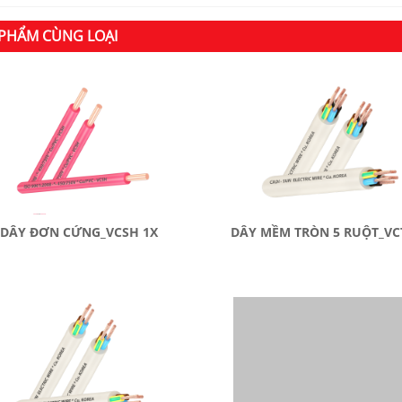
PHẨM CÙNG LOẠI
DÂY ĐƠN CỨNG_VCSH 1X
DÂY MỀM TRÒN 5 RUỘT_VC