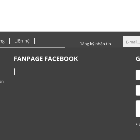
ng
Liên hệ
Đăng ký nhận tin
FANPAGE FACEBOOK
G
ận
* 