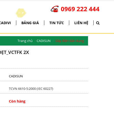
0969 222 444
*
*
*
*
*
*
*
*
*
*
*
*
*
*
*
*
*
*
*
*
*
*
*
*
*
*
*
*
*
*
*
*
*
*
*
*
*
*
*
*
*
*
*
*
*
*
*
*
*
*
*
*
*
*
*
*
*
*
*
*
*
*
*
*
*
*
*
*
*
*
*
*
*
*
*
*
*
*
*
*
*
*
*
*
*
*
*
*
*
*
CADIVI
BẢNG GIÁ
TIN TỨC
LIÊN HỆ
Trang chủ
CADISUN
Dây điện dân dụng
ẸT_VCTFK 2X
CADISUN
TCVN 6610-5:2000 (IEC 60227)
Còn hàng