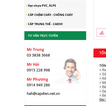
Hạt nhựa PVC, XLPE
CÁP CHẬM CHÁY - CHỐNG CHÁY
CÁP TRUNG THẾ - CADIVI
CADI-SUN – Đồng hành
TƯ VẤN TRỰC TUYẾN
cùng phát triển kinh tế Thủ
đô bền vững
Mr Trung
TỔN
CADI-SUN – Top 1 Thương
03 3838 3668
hiệu uy tín được người tiêu
dùng bình chọn “Hàng Việt
Nam được người tiêu dùng
Mr Hải
TỔN
yêu thích 2019”
0915 228 998
+ Ru
CADI-SUN nằm trong Top
+ Số 
10 Sản phẩm công nghiệp
Mr Phương
+ Kế
chủ lực Thành phố năm
2019
+ Mặ
0914 949 286
+ Đi
CADI-SUN phát triển hiệu
+ Dạ
hah@capdien.net.vn
quả hệ thống đại lý
+ Đó
Ghi 