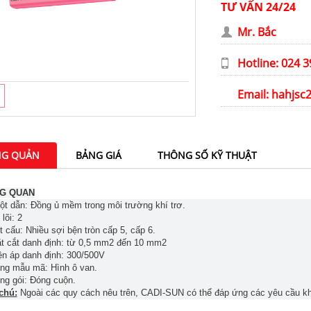
TƯ VẤN 24/24
Mr. Bắc
Hotline: 024 
Email:
hahjsc
G QUẢN
BẢNG GIÁ
THÔNG SỐ KỸ THUẬT
G QUAN
ột dẫn: Đồng ủ mềm trong môi trường khí trơ.
lõi: 2
t cấu: Nhiều sợi bện tròn cấp 5, cấp 6.
t cắt danh định: từ 0,5 mm2 đến 10 mm2
ện áp danh định: 300/500V
ng mẫu mã: Hình ô van.
ng gói: Đóng cuộn.
chú:
Ngoài các quy cách nêu trên, CADI-SUN có thể đáp ứng các yêu cầu k