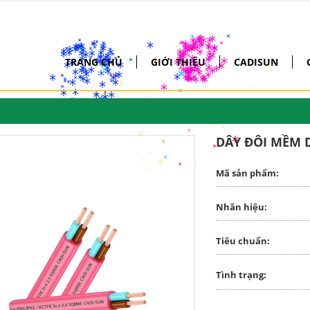
*
*
*
*
*
*
*
*
*
*
*
*
*
*
*
*
*
*
*
*
*
*
*
*
*
*
*
*
*
*
*
*
*
*
*
*
*
*
*
*
*
*
*
*
*
*
*
*
*
*
*
*
*
*
*
*
*
*
*
*
*
*
*
*
*
\
*
*
*
*
*
*
*
*
*
*
*
*
*
*
*
*
*
*
*
*
*
*
*
*
*
*
*
*
*
TRANG CHỦ
GIỚI THIỆU
CADISUN
*
\
\
*
*
*
*
*
*
*
*
*
*
*
*
/
*
*
*
*
\
\
/
*
*
*
*
*
*
*
*
*
*
*
*
*
*
*
*
*
*
*
*
*
*
*
*
*
*
DÂY ĐÔI MỀM D
*
*
*
*
*
*
*
*
*
*
*
*
*
Mã sản phẩm:
*
*
*
*
*
*
*
*
*
*
*
*
*
*
*
*
*
*
*
*
*
Nhãn hiệu:
*
*
*
*
*
*
*
*
Tiêu chuẩn:
Tình trạng: