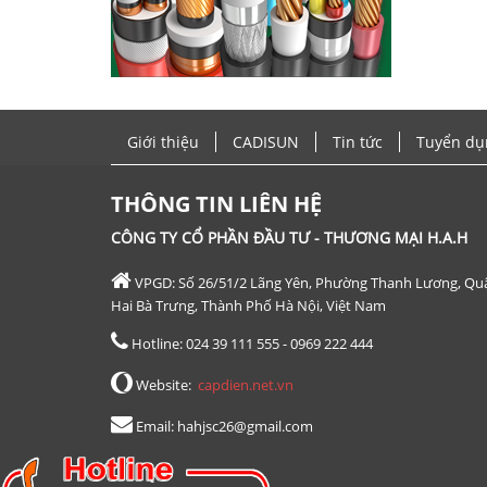
Giới thiệu
CADISUN
Tin tức
Tuyển dụ
THÔNG TIN LIÊN HỆ
CÔNG TY CỔ PHẦN ĐẦU TƯ - THƯƠNG MẠI H.A.H
VPGD: Số 26/51/2 Lãng Yên, Phường Thanh Lương, Qu
Hai Bà Trưng, Thành Phố Hà Nội, Việt Nam
Hotline: 024 39 111 555 - 0969 222 444
Website:
capdien.net.vn
Email: hahjsc26@gmail.com