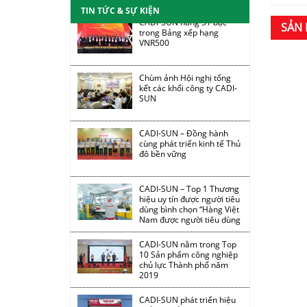
TIN TỨC & SỰ KIỆN
CADI-SUN nâng 31 bậc
trong Bảng xếp hạng
SẢN 
VNR500
Chùm ảnh Hội nghị tổng
kết các khối công ty CADI-
SUN
CADI-SUN – Đồng hành
cùng phát triển kinh tế Thủ
đô bền vững
CADI-SUN – Top 1 Thương
hiệu uy tín được người tiêu
dùng bình chọn “Hàng Việt
Nam được người tiêu dùng
yêu thích 2019”
CADI-SUN nằm trong Top
10 Sản phẩm công nghiệp
chủ lực Thành phố năm
2019
CADI-SUN phát triển hiệu
quả hệ thống đại lý