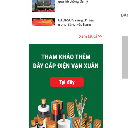
DÂY
CADI-SUN nâng 31 bậc
trong Bảng xếp hạng
VNR500
Xem tất cả >>
Chùm ảnh Hội nghị tổng
kết các khối công ty CADI-
SUN